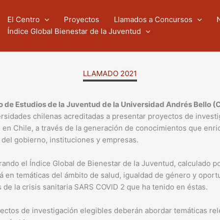
El Centro
Proyectos
Llamados a Concursos
Índice Global Bienestar de la Juventud
LLAMADO 2021
o de Estudios de la Juventud de la Universidad Andrés Bello
ersidades chilenas acreditadas a presentar proyectos de investi
 en Chile, a través de la generación de conocimientos que enriq
 del gobierno, instituciones y empresas.
ando el Índice Global de Bienestar de la Juventud, calculado p
rá en temáticas del ámbito de salud, igualdad de género y opor
 de la crisis sanitaria SARS COVID 2 que ha tenido en éstas.
ectos de investigación elegibles deberán abordar temáticas rel