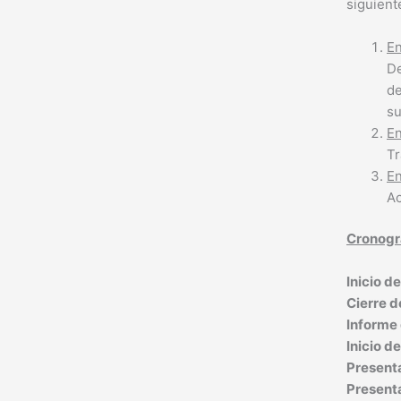
siguient
En
De
de
su
En
Tr
En
Ac
Cronog
Inicio d
Cierre d
Informe 
Inicio d
Present
Presenta