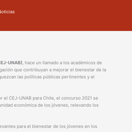
Noticias
 (CEJ-UNAB)
, hace un llamado a los académicos de
gación que contribuyan a mejorar el bienestar de la
uezcan las políticas públicas pertinentes y el
or el CEJ-UNAB para Chile, el concurso 2021 se
tunidad económica de los jóvenes, relevando los
evantes para el bienestar de los jóvenes en los