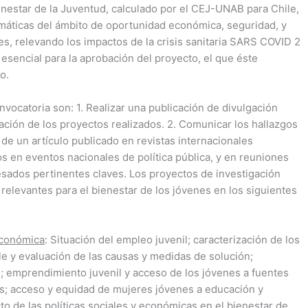
enestar de la Juventud, calculado por el CEJ-UNAB para Chile,
emáticas del ámbito de oportunidad económica, seguridad, y
es, relevando los impactos de la crisis sanitaria SARS COVID 2
 esencial para la aprobación del proyecto, el que éste
o.
vocatoria son: 1. Realizar una publicación de divulgación
gación de los proyectos realizados. 2. Comunicar los hallazgos
 de un artículo publicado en revistas internacionales
os en eventos nacionales de política pública, y en reuniones
resados pertinentes claves. Los proyectos de investigación
relevantes para el bienestar de los jóvenes en los siguientes
económica
: Situación del empleo juvenil; caracterización de los
 y evaluación de las causas y medidas de solución;
; emprendimiento juvenil y acceso de los jóvenes a fuentes
s; acceso y equidad de mujeres jóvenes a educación y
cto de las políticas sociales y económicas en el bienestar de