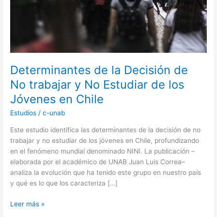
y
No
Estudiar
de
los
Jóvenes
en
Determinantes de la Decisión de
Chile
No trabajar y No Estudiar de los
Jóvenes en Chile
Estudios
/
c-unab
Este estudio identifica las determinantes de la decisión de no
trabajar y no estudiar de los jóvenes en Chile, profundizando
en el fenómeno mundial denominado NINI. La publicación –
elaborada por el académico de UNAB Juan Luis Correa–
analiza la evolución que ha tenido este grupo en nuestro país
y qué es lo que los caracteriza […]
Leer más »