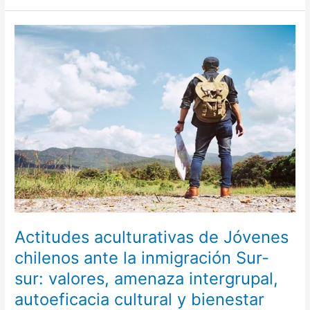
Actitudes
aculturativas
de
Jóvenes
chilenos
ante
la
inmigración
Sur-
sur:
valores,
amenaza
intergrupal,
autoeficacia
Actitudes aculturativas de Jóvenes
cultural
chilenos ante la inmigración Sur-
y
sur: valores, amenaza intergrupal,
bienestar
autoeficacia cultural y bienestar