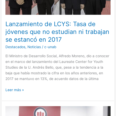
trabajan
se
estancó
en
Lanzamiento de LCYS: Tasa de
2017
jóvenes que no estudian ni trabajan
se estancó en 2017
Destacados
,
Noticias
/
c-unab
El Ministro de Desarrollo Social, Alfredo Moreno, dio a conocer
en el marco del lanzamiento del Laureate Center for Youth
Studies de la U. Andrés Bello, que, pese a la tendencia a la
baja que había mostrado la cifra en los años anteriores, en
2017 se mantuvo en 13%, de acuerdo datos de la última
Leer más »
Chile
obtiene