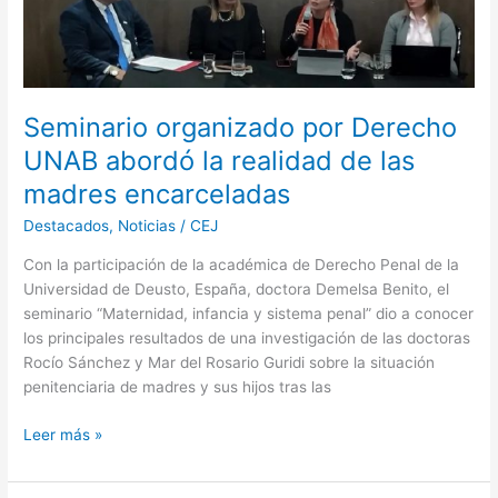
las
madres
encarceladas
Seminario organizado por Derecho
UNAB abordó la realidad de las
madres encarceladas
Destacados
,
Noticias
/
CEJ
Con la participación de la académica de Derecho Penal de la
Universidad de Deusto, España, doctora Demelsa Benito, el
seminario “Maternidad, infancia y sistema penal” dio a conocer
los principales resultados de una investigación de las doctoras
Rocío Sánchez y Mar del Rosario Guridi sobre la situación
penitenciaria de madres y sus hijos tras las
Leer más »