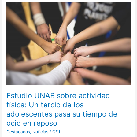
Estudio
UNAB
sobre
actividad
física:
Un
tercio
de
los
adolescentes
pasa
su
tiempo
de
Estudio UNAB sobre actividad
ocio
física: Un tercio de los
en
adolescentes pasa su tiempo de
reposo
ocio en reposo
Destacados
,
Noticias
/
CEJ