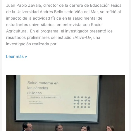
Juan Pablo Zavala, director de la carrera de Educación Física
de la Universidad Andrés Bello sede Viña del Mar, se refirió al
impacto de la actividad física en la salud mental de
estudiantes universitarios, en entrevista con Radio
Agricultura. En el programa, el investigador presentó los
resultados preliminares del estudio «Ative-U», una
investigación realizada por
Leer más »
Seminario
organizado
por
Derecho
UNAB
abordó
la
realidad
de