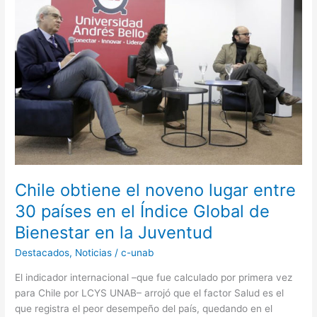
el
noveno
lugar
entre
30
países
en
el
Índice
Global
de
Bienestar
Chile obtiene el noveno lugar entre
en
30 países en el Índice Global de
la
Bienestar en la Juventud
Juventud
Destacados
,
Noticias
/
c-unab
El indicador internacional –que fue calculado por primera vez
para Chile por LCYS UNAB– arrojó que el factor Salud es el
que registra el peor desempeño del país, quedando en el