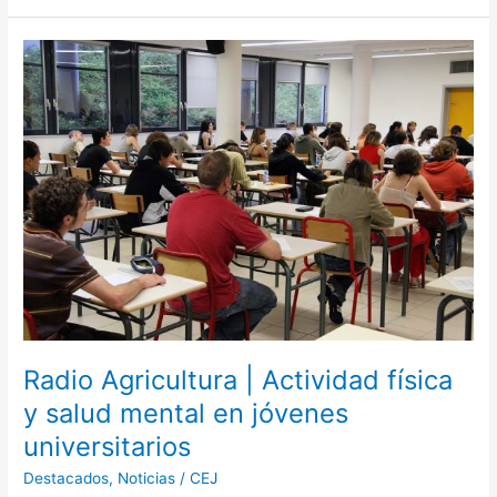
Radio
Agricultura
|
Actividad
física
y
salud
mental
en
jóvenes
universitarios
Radio Agricultura | Actividad física
y salud mental en jóvenes
universitarios
Destacados
,
Noticias
/
CEJ